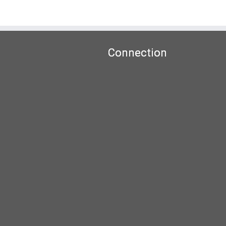
Connection
Non d'utilisateur ou E-mail
Mot de passe
Se souvenir de moi
Mot de passe oublié ?