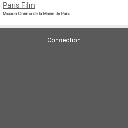
Paris Film
Mission Cinéma de la Mairie de Paris
Connection
Non d'utilisateur ou E-mail
Mot de passe
Se souvenir de moi